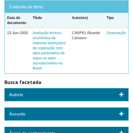
Conjunto de itens:
Data do
Título
Autor(es)
Tipo
documento
23-Jun-2000
Avaliação técnico-
CARPIO, Ricardo
Dissertação
econômica de
Carrasco
sistemas avançados
de cogeração com
altos parâmetros de
vapor no setor
sucroalcooleiro no
Brasil
Busca facetada
Autoria
Assunto