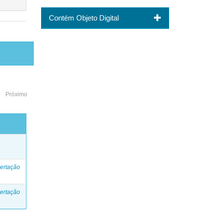
Contém Objeto Digital
Próximo
o
ertação
ertação