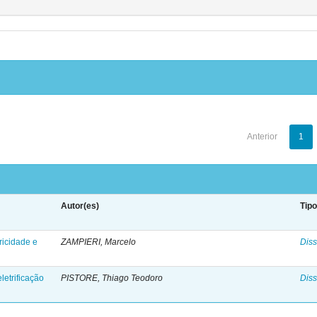
Anterior
1
Autor(es)
Tip
ricidade e
ZAMPIERI, Marcelo
Diss
letrificação
PISTORE, Thiago Teodoro
Diss