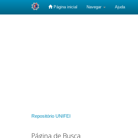
Página inicial
Navegar
Ajuda
Skip
navigation
Repositório UNIFEI
Página de Busca