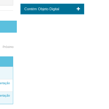
Contém Objeto Digital
Próximo
o
ertação
ertação