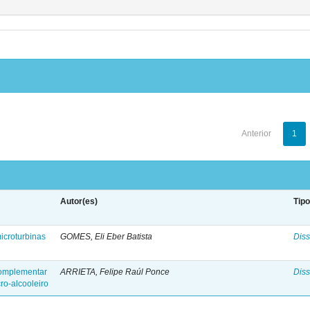
Anterior
1
Autor(es)
Tip
icroturbinas
GOMES, Eli Eber Batista
Diss
l
complementar
ARRIETA, Felipe Raúl Ponce
Diss
ro-alcooleiro