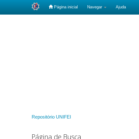
Página inicial
Navegar
Ajuda
Skip
navigation
Repositório UNIFEI
Página de Busca