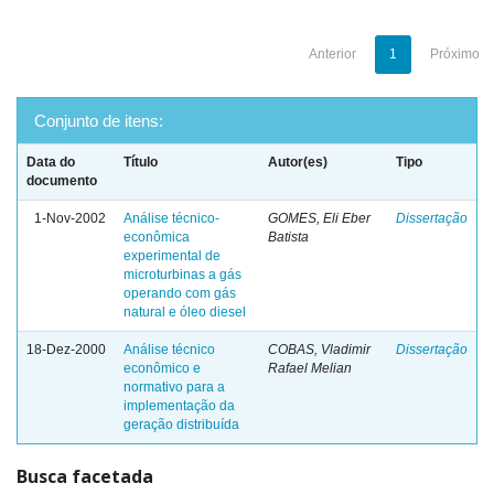
Anterior
1
Próximo
Conjunto de itens:
Data do
Título
Autor(es)
Tipo
documento
1-Nov-2002
Análise técnico-
GOMES, Eli Eber
Dissertação
econômica
Batista
experimental de
microturbinas a gás
operando com gás
natural e óleo diesel
18-Dez-2000
Análise técnico
COBAS, Vladimir
Dissertação
econômico e
Rafael Melian
normativo para a
implementação da
geração distribuída
Busca facetada