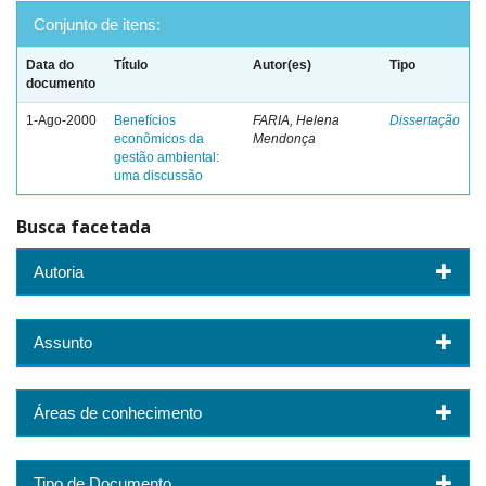
Conjunto de itens:
Data do
Título
Autor(es)
Tipo
documento
1-Ago-2000
Benefícios
FARIA, Helena
Dissertação
econômicos da
Mendonça
gestão ambiental:
uma discussão
Busca facetada
Autoria
Assunto
Áreas de conhecimento
Tipo de Documento