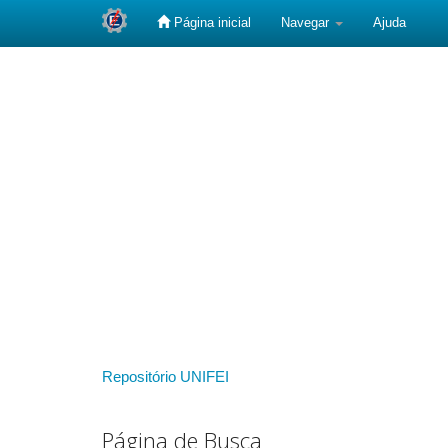
Página inicial
Navegar
Ajuda
Skip
navigation
Repositório UNIFEI
Página de Busca