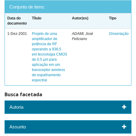
Conjunto de itens:
Data do
Título
Autor(es)
Tipo
documento
1-Dez-2001
Projeto de uma
ADAMI, José
Dissertação
amplificador de
Feliciano
potência de RF
operando a 936,5
em tecnologia CMOS
de 0,5 μm para
aplicação em um
transceptor wireless
de espalhamento
espectral
Busca facetada
Autoria
Assunto