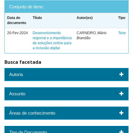
Conjunto de itens:
Data do
Título
Autor(es)
Tipo
documento
20-Fev-2024
Desenvolvimento
CARNEIRO, Mário
Tese
regional e a importância
Brandão
de soluções online para
a inclusão digital
Busca facetada
Autoria
Assunto
Áreas de conhecimento
Tipo de Documento