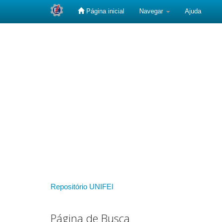
Página inicial
Navegar
Ajuda
Skip
navigation
Repositório UNIFEI
Página de Busca