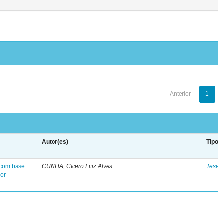
Anterior
1
Autor(es)
Tip
e com base
CUNHA, Cícero Luiz Alves
Tes
por