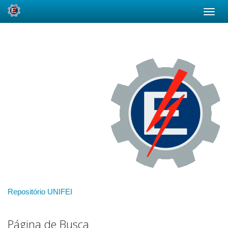
Skip
navigation
Repositório UNIFEI
Página de Busca