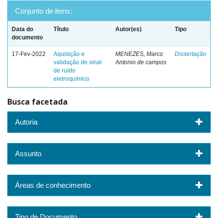
Conjunto de itens:
Data do
Título
Autor(es)
Tipo
documento
17-Fev-2022
Aquisição e
MENEZES, Marco
Dissertação
validação de sinal
Antonio de campos
de ruído
eletroquímico
Busca facetada
Autoria
Assunto
Áreas de conhecimento
Tipo de Documento