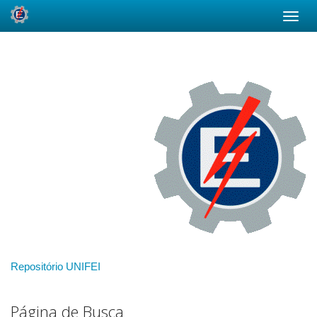
Skip
navigation
Repositório UNIFEI
Página de Busca