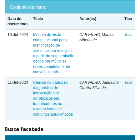
Conjunto de itens:
Data do
Título
Autor(es)
Tipo
documento
10-Jul-2024
Modelo de visão
CARVALHO, Marcos
Tese
computacional para
Alberto de
identificação de
alimentos em refeições
a partir da segmentação
obtida por múltiplas
redes completamente
convolucionais
11-Jul-2024
Ciência de dados no
CARVALHO, Jaqueline
Tese
diagnóstico de
Corrêa Silva de
intoxicação por
agrotóxicos em
trabalhadores rurais
usando teoria de
conjuntos aproximados
Busca facetada