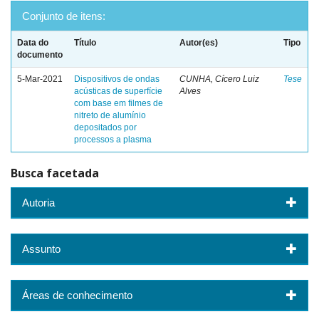
Conjunto de itens:
Data do
Título
Autor(es)
Tipo
documento
5-Mar-2021
Dispositivos de ondas
CUNHA, Cícero Luiz
Tese
acústicas de superfície
Alves
com base em filmes de
nitreto de alumínio
depositados por
processos a plasma
Busca facetada
Autoria
Assunto
Áreas de conhecimento