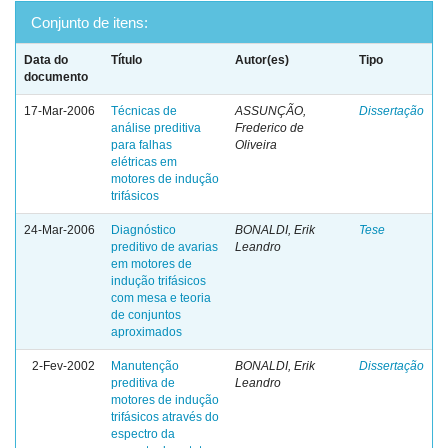
Conjunto de itens:
Data do
Título
Autor(es)
Tipo
documento
17-Mar-2006
Técnicas de
ASSUNÇÃO,
Dissertação
análise preditiva
Frederico de
para falhas
Oliveira
elétricas em
motores de indução
trifásicos
24-Mar-2006
Diagnóstico
BONALDI, Erik
Tese
preditivo de avarias
Leandro
em motores de
indução trifásicos
com mesa e teoria
de conjuntos
aproximados
2-Fev-2002
Manutenção
BONALDI, Erik
Dissertação
preditiva de
Leandro
motores de indução
trifásicos através do
espectro da