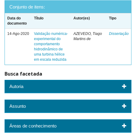
Conjunto de itens:
Data do
Título
Autor(es)
Tipo
documento
14-Ago-2020
Validação numérica-
AZEVEDO, Tiago
Dissertação
experimental do
Martins de
comportamento
hidrodinâmico de
uma turbina hélice
em escala reduzida
Busca facetada
Autoria
Assunto
Áreas de conhecimento