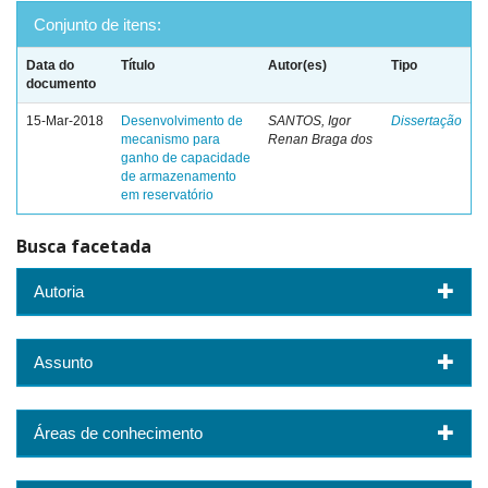
Conjunto de itens:
Data do
Título
Autor(es)
Tipo
documento
15-Mar-2018
Desenvolvimento de
SANTOS, Igor
Dissertação
mecanismo para
Renan Braga dos
ganho de capacidade
de armazenamento
em reservatório
Busca facetada
Autoria
Assunto
Áreas de conhecimento