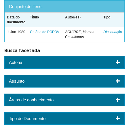
Conjunto de itens:
Data do
Título
Autor(es)
Tipo
documento
1-Jan-1980
Critério de POPOV
AGUIRRE, Marcos
Dissertação
Castellanos
Busca facetada
Autoria
Assunto
Áreas de conhecimento
Tipo de Documento