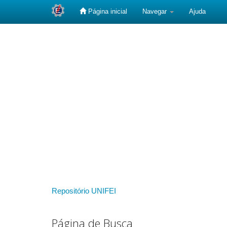
Página inicial
Navegar
Ajuda
Skip
navigation
Repositório UNIFEI
Página de Busca