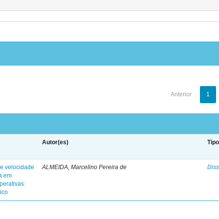
Anterior
1
Autor(es)
Tip
de velocidade
ALMEIDA, Marcelino Pereira de
Diss
ga em
perativas:
ico