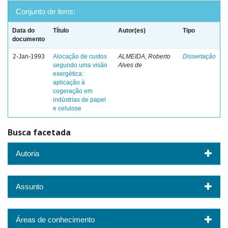
Conjunto de itens:
Data do
Título
Autor(es)
Tipo
documento
2-Jan-1993
Alocação de custos
ALMEIDA, Roberto
Dissertação
segundo uma visão
Alves de
exergética:
aplicação à
cogeração em
indústrias de papel
e celulose
Busca facetada
Autoria
Assunto
Áreas de conhecimento