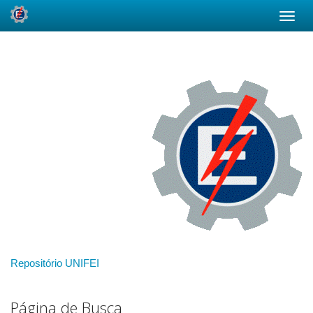
Skip
navigation
Repositório UNIFEI
Página de Busca