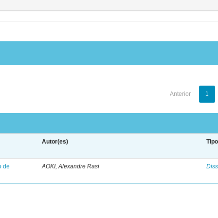
Anterior
1
Autor(es)
Tip
o de
AOKI, Alexandre Rasi
Diss