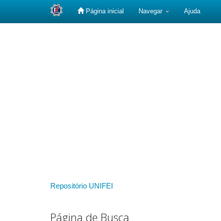
Página inicial
Navegar
Ajuda
Skip
navigation
Repositório UNIFEI
Página de Busca