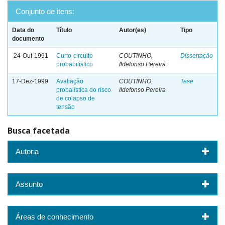
Conjunto de itens:
Data do
Título
Autor(es)
Tipo
documento
24-Out-1991
Curto-circuito
COUTINHO,
Dissertação
probabilístico
Ildefonso Pereira
17-Dez-1999
Avaliação
COUTINHO,
Tese
probalística do risco
Ildefonso Pereira
de colapso de
tensão
Busca facetada
Autoria
Assunto
Áreas de conhecimento