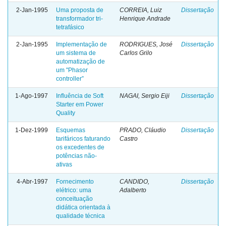
2-Jan-1995
Uma proposta de
CORREIA, Luiz
Dissertação
transformador tri-
Henrique Andrade
tetrafásico
2-Jan-1995
Implementação de
RODRIGUES, José
Dissertação
um sistema de
Carlos Grilo
automatização de
um "Phasor
controller”
1-Ago-1997
Influência de Soft
NAGAI, Sergio Eiji
Dissertação
Starter em Power
Quality
1-Dez-1999
Esquemas
PRADO, Cláudio
Dissertação
tarifáricos faturando
Castro
os excedentes de
potências não-
ativas
4-Abr-1997
Fornecimento
CANDIDO,
Dissertação
elétrico: uma
Adalberto
conceituação
didática orientada à
qualidade técnica