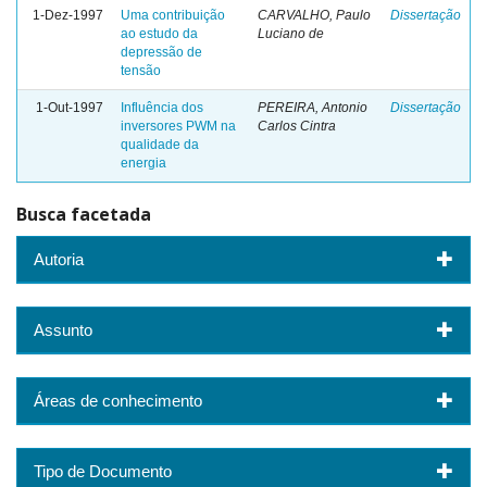
1-Dez-1997
Uma contribuição
CARVALHO, Paulo
Dissertação
ao estudo da
Luciano de
depressão de
tensão
1-Out-1997
Influência dos
PEREIRA, Antonio
Dissertação
inversores PWM na
Carlos Cintra
qualidade da
energia
Busca facetada
Autoria
Assunto
Áreas de conhecimento
Tipo de Documento