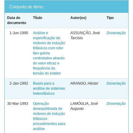
Conjunto de itens:
Data do
Título
Autor(es)
Tipo
documento
1-Jun-1990
Análise e
ASSUNÇÃO, José
Dissertação
especificação de
Tarcísio
motores de indução
trifásicos com rotor
tipo gaiola
controlados através
do valor eficaz e
frequência da
tensão do estator
2-Jan-1992
Bases para a
ARANGO, Héctor
Dissertação
análise de sistemas
heterofásicos
30-Mar-1993
Operação
LAMÓGLIA, José
Dissertação
desequilibrada de
Augusto
motores de indução
trifásicos:
procedimentos para
análise