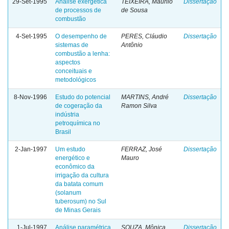
29-Set-1995
Análise exergética
TEIXEIRA, Maurilo
Dissertação
de processos de
de Sousa
combustão
4-Set-1995
O desempenho de
PERES, Cláudio
Dissertação
sistemas de
Antônio
combustão a lenha:
aspectos
conceituais e
metodológicos
8-Nov-1996
Estudo do potencial
MARTINS, André
Dissertação
de cogeração da
Ramon Silva
indústria
petroquímica no
Brasil
2-Jan-1997
Um estudo
FERRAZ, José
Dissertação
energético e
Mauro
econômico da
irrigação da cultura
da batata comum
(solanum
tuberosum) no Sul
de Minas Gerais
1-Jul-1997
Análise paramétrica
SOUZA, Mônica
Dissertação