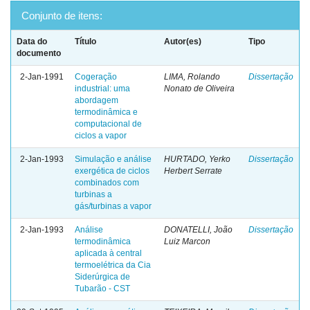
Conjunto de itens:
Data do
Título
Autor(es)
Tipo
documento
2-Jan-1991
Cogeração
LIMA, Rolando
Dissertação
industrial: uma
Nonato de Oliveira
abordagem
termodinâmica e
computacional de
ciclos a vapor
2-Jan-1993
Simulação e análise
HURTADO, Yerko
Dissertação
exergética de ciclos
Herbert Serrate
combinados com
turbinas a
gás/turbinas a vapor
2-Jan-1993
Análise
DONATELLI, João
Dissertação
termodinâmica
Luiz Marcon
aplicada à central
termoelétrica da Cia
Siderúrgica de
Tubarão - CST