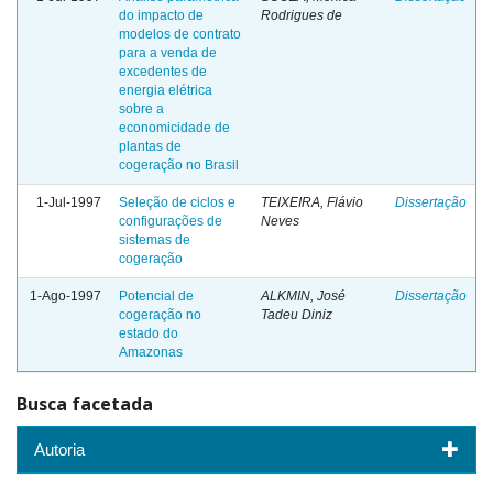
do impacto de
Rodrigues de
modelos de contrato
para a venda de
excedentes de
energia elétrica
sobre a
economicidade de
plantas de
cogeração no Brasil
1-Jul-1997
Seleção de ciclos e
TEIXEIRA, Flávio
Dissertação
configurações de
Neves
sistemas de
cogeração
1-Ago-1997
Potencial de
ALKMIN, José
Dissertação
cogeração no
Tadeu Diniz
estado do
Amazonas
Busca facetada
Autoria