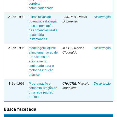
cerebral
computadorizado
2-Jan-1993
Filtros ativos de
CORRÊA, Rafael
Dissertação
potência: estratégia
Di Lorenzo
da compensação
das potências real e
imaginária
instantâneas
2-Jan-1995
Modelagem, ajuste
JESUS, Nelson
Dissertação
e implementação de
Clodoaldo
um sistema de
acionamento
controlado para o
motor de indução
trifásico
1-Set-1997
Programação e
CHUCRE, Marcelo
Dissertação
compatibilização de
Mohallem
uma rede padrão
profibus
Busca facetada