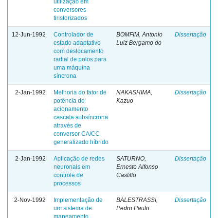
utilização em
conversores
tiristorizados
12-Jun-1992
Controlador de
BOMFIM, Antonio
Dissertação
estado adaptativo
Luiz Bergamo do
com deslocamento
radial de polos para
uma máquina
síncrona
2-Jan-1992
Melhoria do fator de
NAKASHIMA,
Dissertação
potência do
Kazuo
acionamento
cascata subsíncrona
através de
conversor CA/CC
generalizado híbrido
2-Jan-1992
Aplicação de redes
SATURNO,
Dissertação
neuronais em
Ernesto Alfonso
controle de
Castillo
processos
2-Nov-1992
Implementação de
BALESTRASSI,
Dissertação
um sistema de
Pedro Paulo
mapeamento