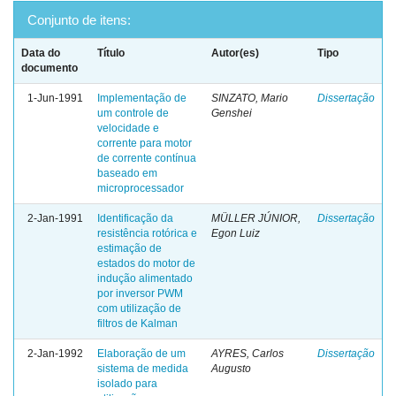
Conjunto de itens:
Data do
Título
Autor(es)
Tipo
documento
1-Jun-1991
Implementação de
SINZATO, Mario
Dissertação
um controle de
Genshei
velocidade e
corrente para motor
de corrente contínua
baseado em
microprocessador
2-Jan-1991
Identificação da
MÜLLER JÚNIOR,
Dissertação
resistência rotórica e
Egon Luiz
estimação de
estados do motor de
indução alimentado
por inversor PWM
com utilização de
filtros de Kalman
2-Jan-1992
Elaboração de um
AYRES, Carlos
Dissertação
sistema de medida
Augusto
isolado para