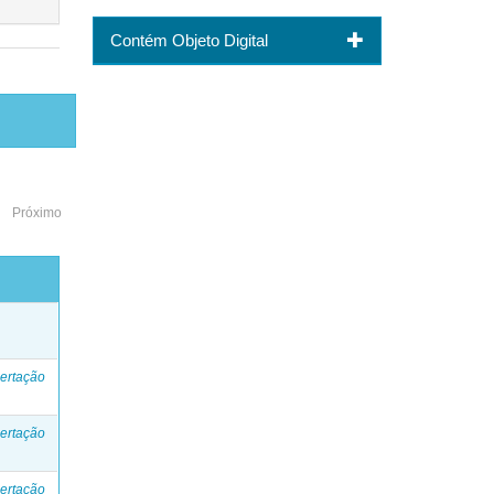
Contém Objeto Digital
Próximo
o
ertação
ertação
ertação