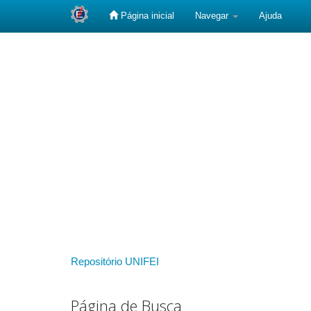
Página inicial
Navegar
Ajuda
Skip
navigation
Repositório UNIFEI
Página de Busca