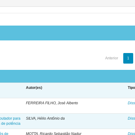
Anterior
1
Autor(es)
Tip
FERREIRA FILHO, José Alberto
Diss
putador para
SILVA, Hélio Antônio da
Diss
s de potência
vés de
MOTTA, Ricardo Sebastião Nadur
Diss