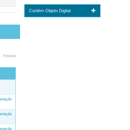
Contém Objeto Digital
Próximo
o
ertação
ertação
ertação