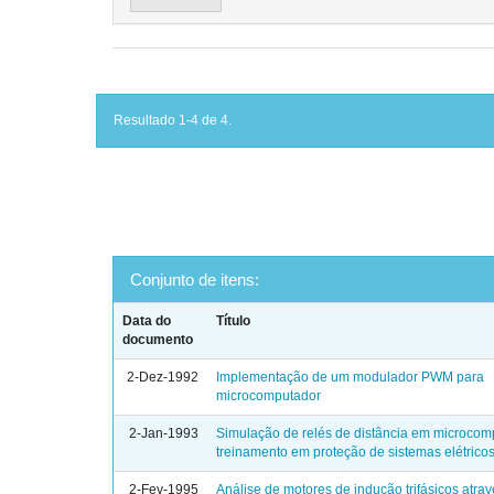
Resultado 1-4 de 4.
Conjunto de itens:
Data do
Título
documento
2-Dez-1992
Implementação de um modulador PWM para
microcomputador
2-Jan-1993
Simulação de relés de distância em microcom
treinamento em proteção de sistemas elétrico
2-Fev-1995
Análise de motores de indução trifásicos atra