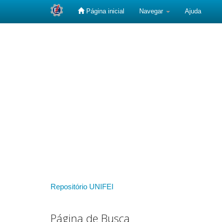
Página inicial
Navegar
Ajuda
Skip
navigation
Repositório UNIFEI
Página de Busca