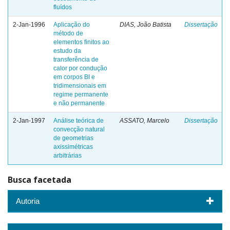
fluídos
2-Jan-1996
Aplicação do
DIAS, João Batista
Dissertação
método de
elementos finitos ao
estudo da
transferência de
calor por condução
em corpos BI e
tridimensionais em
regime permanente
e não permanente
2-Jan-1997
Análise teórica de
ASSATO, Marcelo
Dissertação
convecção natural
de geometrias
axissimétricas
arbitrárias
Busca facetada
Autoria