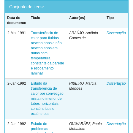
Conjunto de itens:
Data do
Título
Autor(es)
Tipo
documento
2-Mai-1991
Transferência de
ARAÚJO, Antônio
Dissertação
calor para fluídos
Gomes de
newtonianos e não
newtonianos em
dutos com
temperatura
constante da parede
e escoamento
laminar
2-Jan-1992
Estudo da
RIBEIRO, Márcia
Dissertação
transferência de
Mendes
calor por convecção
mista no interior de
tubos horizontais
concêntricos e
excêntricos
2-Jan-1992
Estudo de
GUIMARÃES, Paulo
Dissertação
problemas
Mohallem