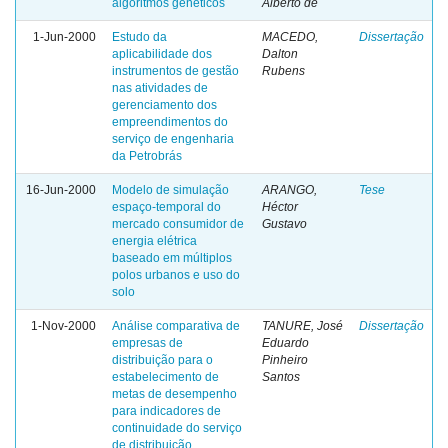
algoritmos genéticos
Alberto de
1-Jun-2000
Estudo da
MACEDO,
Dissertação
aplicabilidade dos
Dalton
instrumentos de gestão
Rubens
nas atividades de
gerenciamento dos
empreendimentos do
serviço de engenharia
da Petrobrás
16-Jun-2000
Modelo de simulação
ARANGO,
Tese
espaço-temporal do
Héctor
mercado consumidor de
Gustavo
energia elétrica
baseado em múltiplos
polos urbanos e uso do
solo
1-Nov-2000
Análise comparativa de
TANURE, José
Dissertação
empresas de
Eduardo
distribuição para o
Pinheiro
estabelecimento de
Santos
metas de desempenho
para indicadores de
continuidade do serviço
de distribuição