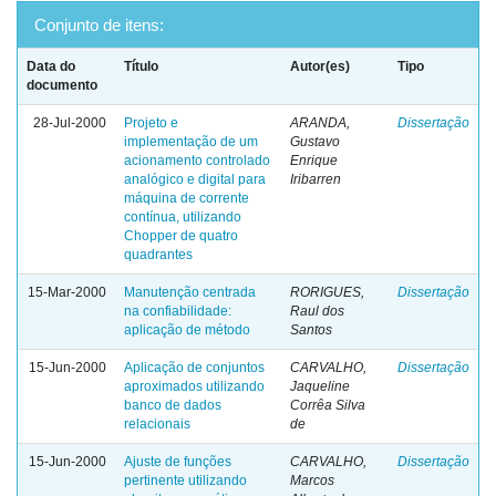
Conjunto de itens:
Data do
Título
Autor(es)
Tipo
documento
28-Jul-2000
Projeto e
ARANDA,
Dissertação
implementação de um
Gustavo
acionamento controlado
Enrique
analógico e digital para
Iribarren
máquina de corrente
contínua, utilizando
Chopper de quatro
quadrantes
15-Mar-2000
Manutenção centrada
RORIGUES,
Dissertação
na confiabilidade:
Raul dos
aplicação de método
Santos
15-Jun-2000
Aplicação de conjuntos
CARVALHO,
Dissertação
aproximados utilizando
Jaqueline
banco de dados
Corrêa Silva
relacionais
de
15-Jun-2000
Ajuste de funções
CARVALHO,
Dissertação
pertinente utilizando
Marcos