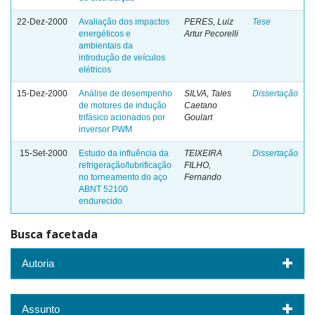
22-Dez-2000
Avaliação dos impactos
PERES, Luiz
Tese
energéticos e
Artur Pecorelli
ambientais da
introdução de veículos
elétricos
15-Dez-2000
Análise de desempenho
SILVA, Tales
Dissertação
de motores de indução
Caetano
trifásico acionados por
Goulart
inversor PWM
15-Set-2000
Estudo da influência da
TEIXEIRA
Dissertação
refrigeração/lubrificação
FILHO,
no torneamento do aço
Fernando
ABNT 52100
endurecido
Busca facetada
Autoria
Assunto