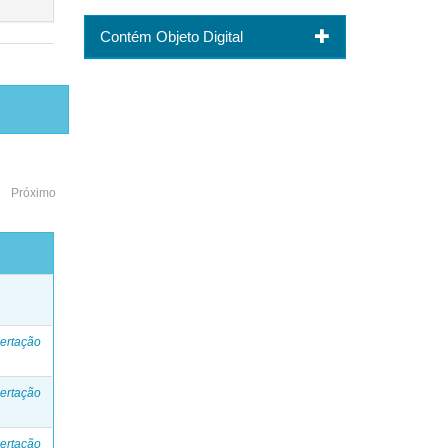
Contém Objeto Digital
Próximo
o
ertação
ertação
ertação