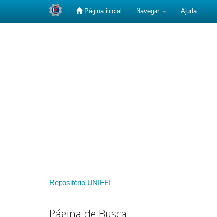
Página inicial
Navegar
Ajuda
Skip
navigation
Repositório UNIFEI
Página de Busca