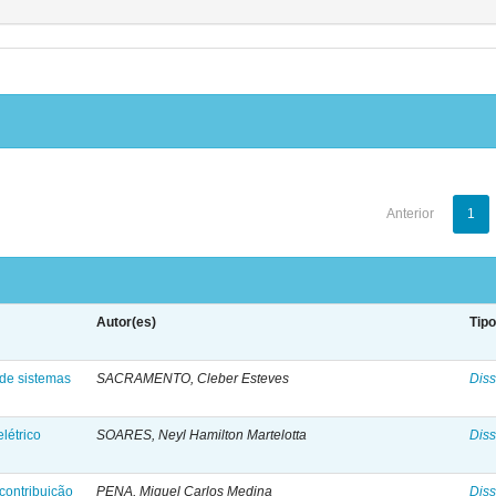
Anterior
1
Autor(es)
Tip
 de sistemas
SACRAMENTO, Cleber Esteves
Diss
elétrico
SOARES, Neyl Hamilton Martelotta
Diss
contribuição
PENA, Miguel Carlos Medina
Diss