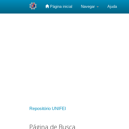
Página inicial
Navegar
Ajuda
Skip
navigation
Repositório UNIFEI
Página de Busca