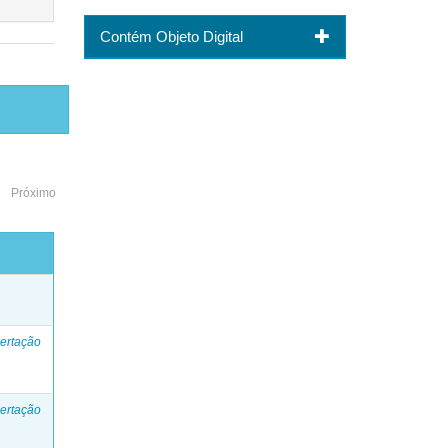
Contém Objeto Digital
Próximo
o
ertação
ertação