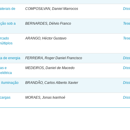
aterais de
COMPOSILVAN, Daniel Marrocos
Diss
ição sob a
BERNARDES, Délvio Franco
Tes
ercado
ARANGO, Héctor Gustavo
Tes
últiplos
ta de energia
FERREIRA, Roger Daniel Francisco
Diss
nas e
MEDEIROS, Daniel de Macedo
Diss
elétrica
e iluminação
BRANDÃO, Carlos Alberto Xavier
Diss
 cargas
MORAES, Jonas Ivanhoé
Diss