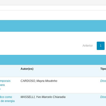
Anterior
1
Autor(es)
Tip
emporais
CARDOSO, Mayra Moutinho
Diss
para
o
tico como
MASSELLI, Yvo Marcelo Chiaradia
Diss
o de energia