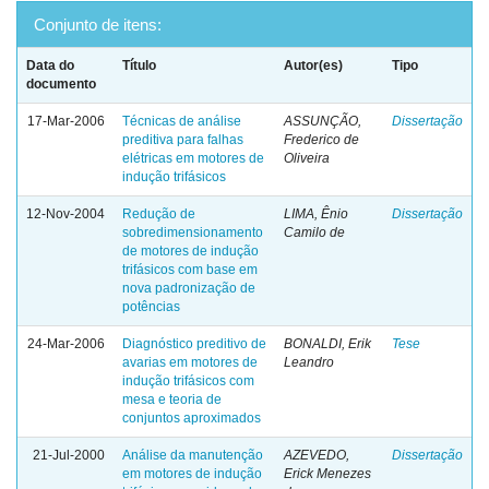
Conjunto de itens:
Data do
Título
Autor(es)
Tipo
documento
17-Mar-2006
Técnicas de análise
ASSUNÇÃO,
Dissertação
preditiva para falhas
Frederico de
elétricas em motores de
Oliveira
indução trifásicos
12-Nov-2004
Redução de
LIMA, Ênio
Dissertação
sobredimensionamento
Camilo de
de motores de indução
trifásicos com base em
nova padronização de
potências
24-Mar-2006
Diagnóstico preditivo de
BONALDI, Erik
Tese
avarias em motores de
Leandro
indução trifásicos com
mesa e teoria de
conjuntos aproximados
21-Jul-2000
Análise da manutenção
AZEVEDO,
Dissertação
em motores de indução
Erick Menezes