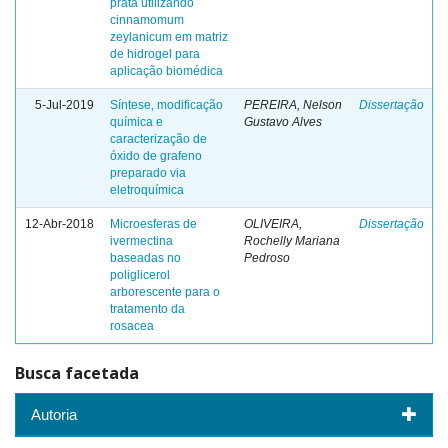
prata utilizando
cinnamomum
zeylanicum em matriz
de hidrogel para
aplicação biomédica
5-Jul-2019
Síntese, modificação
PEREIRA, Nelson
Dissertação
química e
Gustavo Alves
caracterização de
óxido de grafeno
preparado via
eletroquímica
12-Abr-2018
Microesferas de
OLIVEIRA,
Dissertação
ivermectina
Rochelly Mariana
baseadas no
Pedroso
poliglicerol
arborescente para o
tratamento da
rosacea
Busca facetada
Autoria