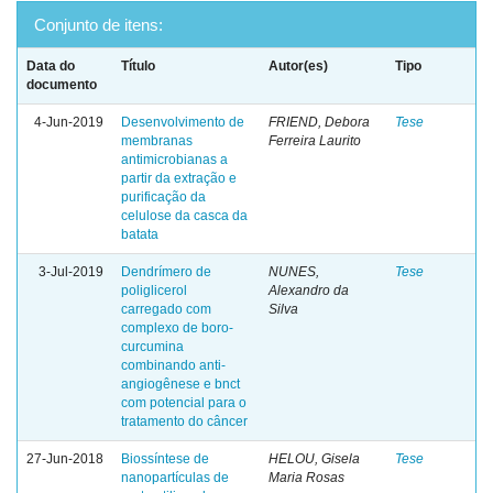
Conjunto de itens:
Data do
Título
Autor(es)
Tipo
documento
4-Jun-2019
Desenvolvimento de
FRIEND, Debora
Tese
membranas
Ferreira Laurito
antimicrobianas a
partir da extração e
purificação da
celulose da casca da
batata
3-Jul-2019
Dendrímero de
NUNES,
Tese
poliglicerol
Alexandro da
carregado com
Silva
complexo de boro-
curcumina
combinando anti-
angiogênese e bnct
com potencial para o
tratamento do câncer
27-Jun-2018
Biossíntese de
HELOU, Gisela
Tese
nanopartículas de
Maria Rosas