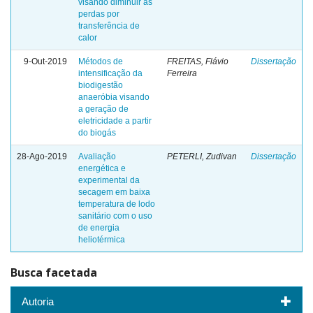
visando diminuir as
perdas por
transferência de
calor
9-Out-2019
Métodos de
FREITAS, Flávio
Dissertação
intensificação da
Ferreira
biodigestão
anaeróbia visando
a geração de
eletricidade a partir
do biogás
28-Ago-2019
Avaliação
PETERLI, Zudivan
Dissertação
energética e
experimental da
secagem em baixa
temperatura de lodo
sanitário com o uso
de energia
heliotérmica
Busca facetada
Autoria