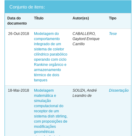
Conjunto de itens:
Data do
Título
Autor(es)
Tipo
documento
26-Out-2018
Modelagem do
CABALLERO,
Tese
comportamento
Gaylord Enrique
integrado de um
Carrillo
sistema de coletor
cilíndrico parabólico
operando com ciclo
Rankine orgânico e
armazenamento
térmico de dois
tanques
18-Mai-2018
Modelagem
SOUZA, André
Dissertação
matemática e
Leandro de
simulação
computacional do
receptor de um
sistema dish stirling,
com proposições de
modificações
geométricas