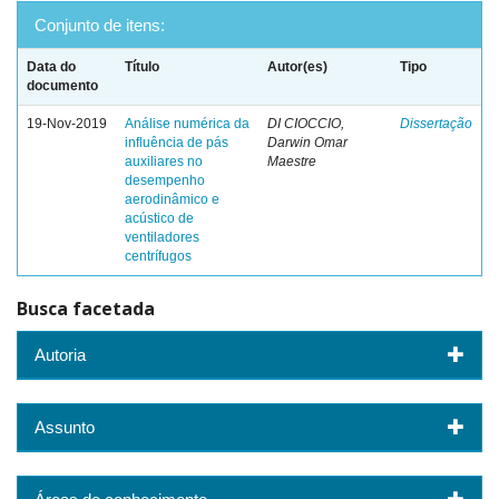
Conjunto de itens:
Data do
Título
Autor(es)
Tipo
documento
19-Nov-2019
Análise numérica da
DI CIOCCIO,
Dissertação
influência de pás
Darwin Omar
auxiliares no
Maestre
desempenho
aerodinâmico e
acústico de
ventiladores
centrífugos
Busca facetada
Autoria
Assunto