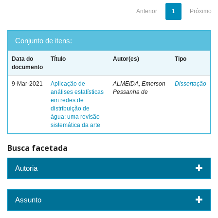
Anterior
1
Próximo
Conjunto de itens:
Data do
Título
Autor(es)
Tipo
documento
9-Mar-2021
Aplicação de
ALMEIDA, Emerson
Dissertação
análises estatísticas
Pessanha de
em redes de
distribuição de
água: uma revisão
sistemática da arte
Busca facetada
Autoria
Assunto