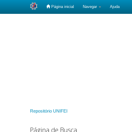
Página inicial
Navegar
Ajuda
Skip
navigation
Repositório UNIFEI
Página de Busca