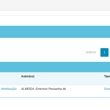
Anterior
1
Autor(es)
Tip
 distribuição
ALMEIDA, Emerson Pessanha de
Diss