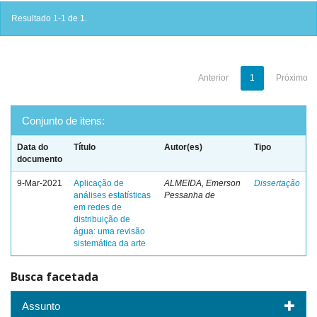
Resultado 1-1 de 1.
Anterior
1
Próximo
Conjunto de itens:
Data do
Título
Autor(es)
Tipo
documento
9-Mar-2021
Aplicação de
ALMEIDA, Emerson
Dissertação
análises estatísticas
Pessanha de
em redes de
distribuição de
água: uma revisão
sistemática da arte
Busca facetada
Assunto