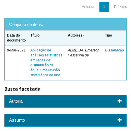
Anterior
1
Próximo
Conjunto de itens:
Data do
Título
Autor(es)
Tipo
documento
9-Mar-2021
Aplicação de
ALMEIDA, Emerson
Dissertação
análises estatísticas
Pessanha de
em redes de
distribuição de
água: uma revisão
sistemática da arte
Busca facetada
Autoria
Assunto