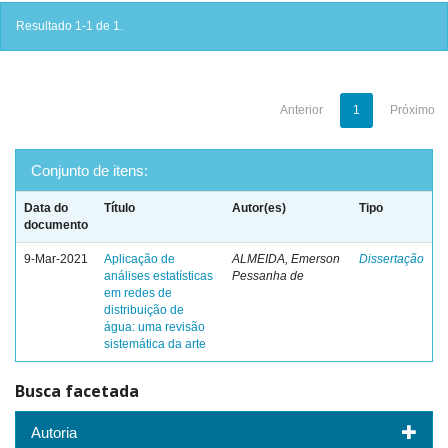
Resultado 1-1 de 1.
Anterior
1
Próximo
Conjunto de itens:
Data do
Título
Autor(es)
Tipo
documento
9-Mar-2021
Aplicação de
ALMEIDA, Emerson
Dissertação
análises estatísticas
Pessanha de
em redes de
distribuição de
água: uma revisão
sistemática da arte
Busca facetada
Autoria