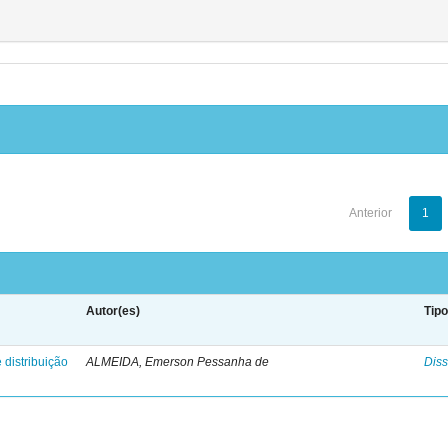
Anterior
1
Autor(es)
Tip
 distribuição
ALMEIDA, Emerson Pessanha de
Diss