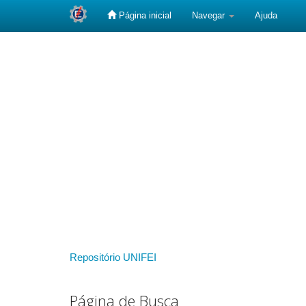
Página inicial
Navegar
Ajuda
Skip
navigation
Repositório UNIFEI
Página de Busca