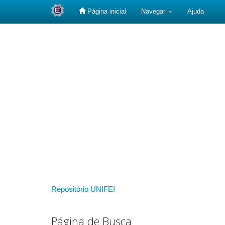
Página inicial
Navegar
Ajuda
Skip
navigation
Repositório UNIFEI
Página de Busca