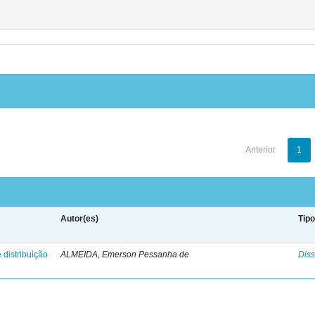
Anterior
1
Autor(es)
Tip
 distribuição
ALMEIDA, Emerson Pessanha de
Diss