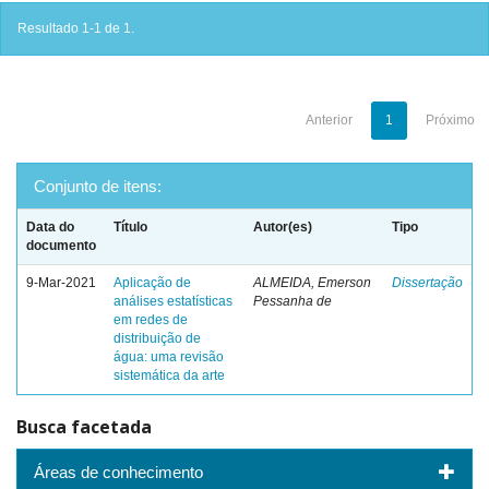
Resultado 1-1 de 1.
Anterior
1
Próximo
Conjunto de itens:
Data do
Título
Autor(es)
Tipo
documento
9-Mar-2021
Aplicação de
ALMEIDA, Emerson
Dissertação
análises estatísticas
Pessanha de
em redes de
distribuição de
água: uma revisão
sistemática da arte
Busca facetada
Áreas de conhecimento