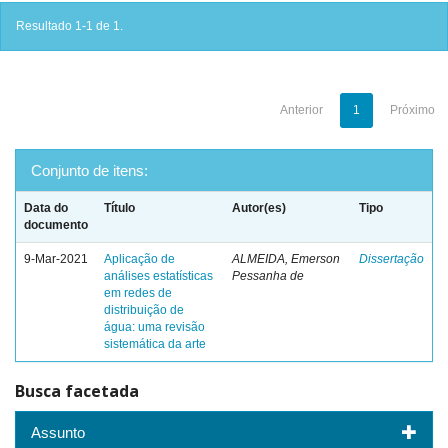
Resultado 1-1 de 1.
Anterior
1
Próximo
Conjunto de itens:
Data do
Título
Autor(es)
Tipo
documento
9-Mar-2021
Aplicação de
ALMEIDA, Emerson
Dissertação
análises estatísticas
Pessanha de
em redes de
distribuição de
água: uma revisão
sistemática da arte
Busca facetada
Assunto