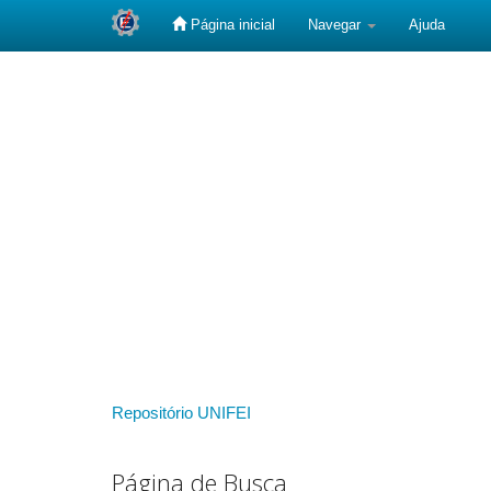
Página inicial
Navegar
Ajuda
Skip
navigation
Repositório UNIFEI
Página de Busca