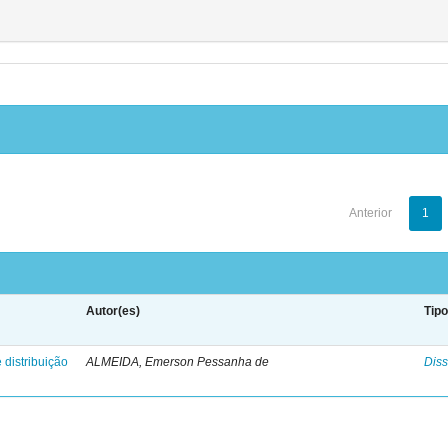
Anterior
1
Autor(es)
Tip
 distribuição
ALMEIDA, Emerson Pessanha de
Diss