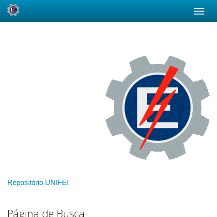
Skip
navigation
Repositório UNIFEI
Página de Busca