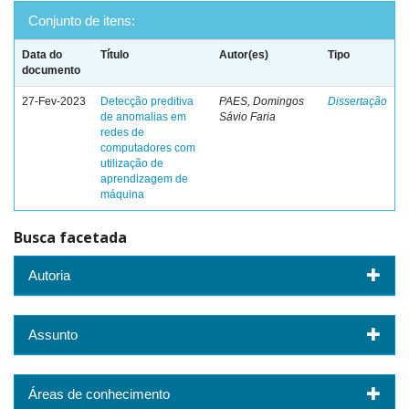
Conjunto de itens:
Data do
Título
Autor(es)
Tipo
documento
27-Fev-2023
Detecção preditiva
PAES, Domingos
Dissertação
de anomalias em
Sávio Faria
redes de
computadores com
utilização de
aprendizagem de
máquina
Busca facetada
Autoria
Assunto
Áreas de conhecimento