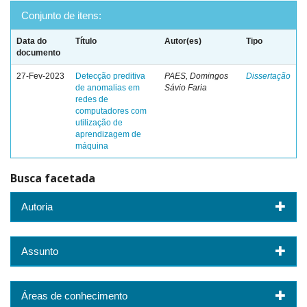
Conjunto de itens:
Data do
Título
Autor(es)
Tipo
documento
27-Fev-2023
Detecção preditiva
PAES, Domingos
Dissertação
de anomalias em
Sávio Faria
redes de
computadores com
utilização de
aprendizagem de
máquina
Busca facetada
Autoria
Assunto
Áreas de conhecimento