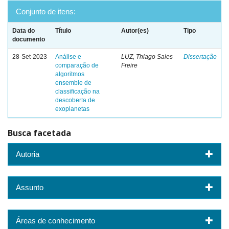
Conjunto de itens:
Data do
Título
Autor(es)
Tipo
documento
28-Set-2023
Análise e
LUZ, Thiago Sales
Dissertação
comparação de
Freire
algoritmos
ensemble de
classificação na
descoberta de
exoplanetas
Busca facetada
Autoria
Assunto
Áreas de conhecimento