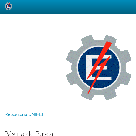
Skip
navigation
Repositório UNIFEI
Página de Busca