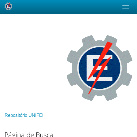
Skip
navigation
Repositório UNIFEI
Página de Busca