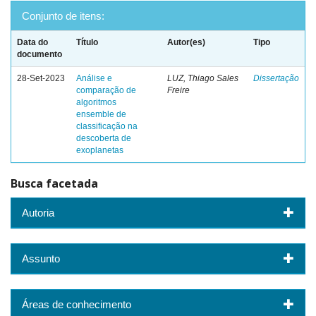
Conjunto de itens:
Data do
Título
Autor(es)
Tipo
documento
28-Set-2023
Análise e
LUZ, Thiago Sales
Dissertação
comparação de
Freire
algoritmos
ensemble de
classificação na
descoberta de
exoplanetas
Busca facetada
Autoria
Assunto
Áreas de conhecimento