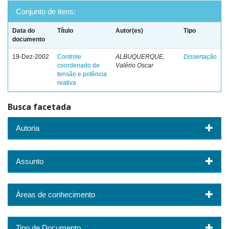
Conjunto de itens:
Data do
Título
Autor(es)
Tipo
documento
19-Dez-2002
Controle
ALBUQUERQUE,
Dissertação
coordenado de
Valério Oscar
tensão e potência
reativa
Busca facetada
Autoria
Assunto
Áreas de conhecimento
Tipo de Documento